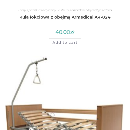
Inny sprzęt medyczny
,
kule inwalidzkie
,
Wypożyczalnia
Kula łokciowa z obejmą Armedical AR-024
40.00
zł
Add to cart