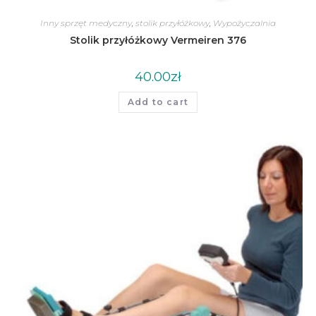
Inny sprzęt medyczny
,
stolik przyłóżkowy
,
Wypożyczalnia
Stolik przyłóżkowy Vermeiren 376
40.00
zł
Add to cart