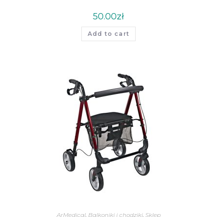
50.00
zł
Add to cart
ArMedical
,
Balkoniki i chodziki
,
Sklep