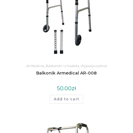
ArMedical
,
Balkoniki i chodziki
,
Wypożyczalnia
Balkonik Armedical AR-008
50.00
zł
Add to cart