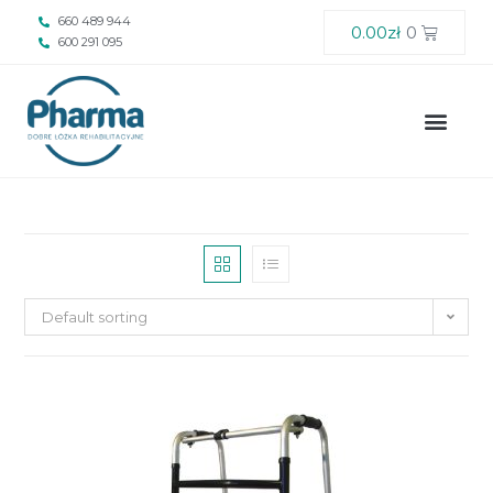
660 489 944
0.00
zł
0
600 291 095
Default sorting