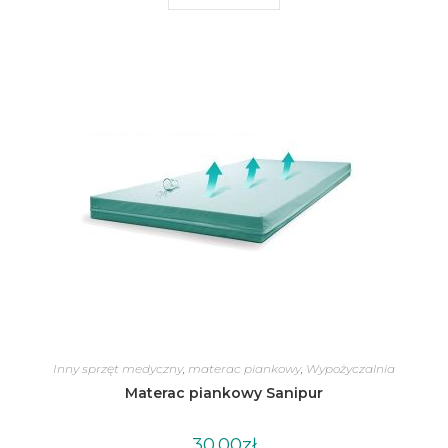
Inny sprzęt medyczny
,
materac piankowy
,
Wypożyczalnia
Materac piankowy Sanipur
30.00
zł