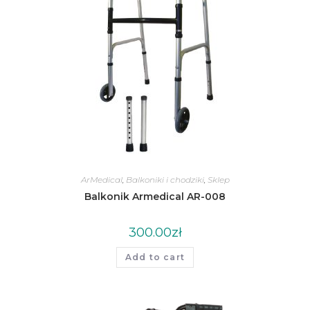
ArMedical
,
Balkoniki i chodziki
,
Sklep
Balkonik Armedical AR-008
300.00
zł
Add to cart