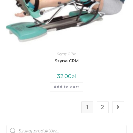
Szyny CPM
Szyna CPM
32.00
zł
Add to cart
1
2