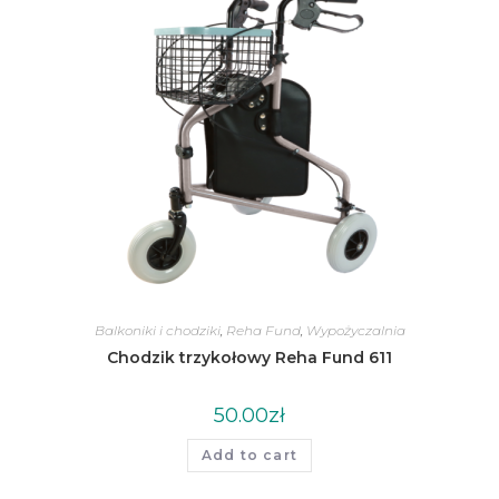
Balkoniki i chodziki
,
Reha Fund
,
Wypożyczalnia
Chodzik trzykołowy Reha Fund 611
50.00
zł
Add to cart