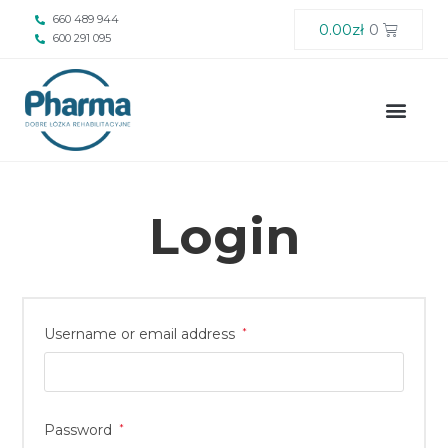
660 489 944
0.00
zł
0
600 291 095
Login
Username or email address
*
Password
*