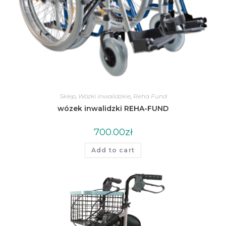
Sklep
,
Wózki inwalidzkie
,
Reha Fund
wózek inwalidzki REHA-FUND
700.00
zł
Add to cart