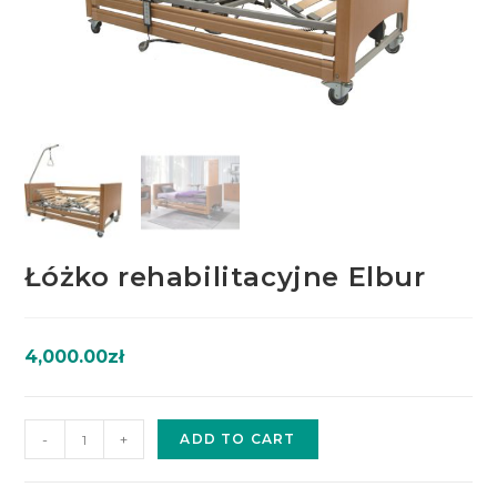
Łóżko rehabilitacyjne Elbur
4,000.00
zł
-
+
ADD TO CART