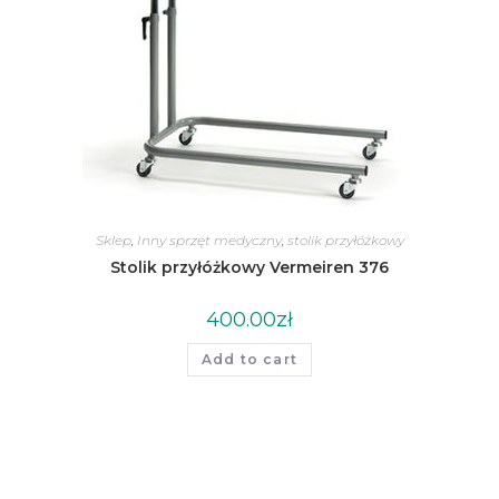
Sklep
,
Inny sprzęt medyczny
,
stolik przyłóżkowy
Stolik przyłóżkowy Vermeiren 376
400.00
zł
Add to cart