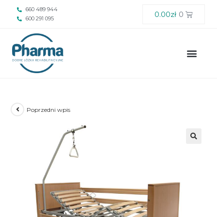
660 489 944
0.00
zł
0
600 291 095
Poprzedni wpis