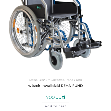
Sklep
,
Wózki inwalidzkie
,
Reha Fund
wózek inwalidzki REHA-FUND
700.00
zł
Add to cart