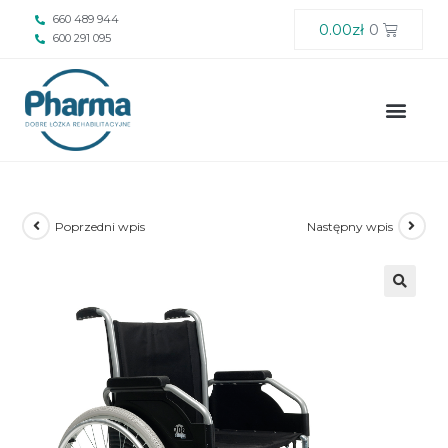
660 489 944
0.00
zł
0
600 291 095
Poprzedni wpis
Następny wpis