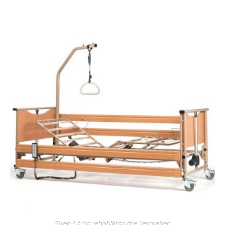
Sklep
,
Łóżka rehabilitacyjne
,
Vermeiren