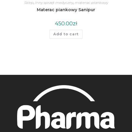
Sklep
,
Inny sprzęt medyczny
,
materac piankowy
Materac piankowy Sanipur
450.00
zł
Add to cart