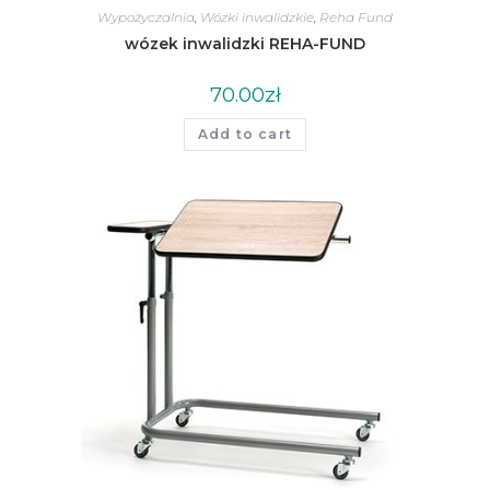
Wypożyczalnia
,
Wózki inwalidzkie
,
Reha Fund
wózek inwalidzki REHA-FUND
70.00
zł
Add to cart