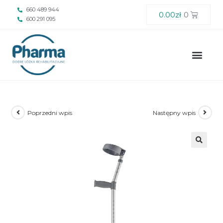
660 489 944
0.00
zł
0
600 291 095
Poprzedni wpis
Następny wpis