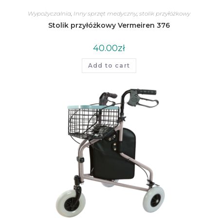
Wypożyczalnia
,
Inny sprzęt medyczny
,
stolik przyłóżkowy
Stolik przyłóżkowy Vermeiren 376
40.00
zł
Add to cart