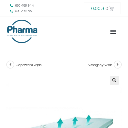
660 489 944
0.00
zł
0
600 291 095
Poprzedni wpis
Następny wpis