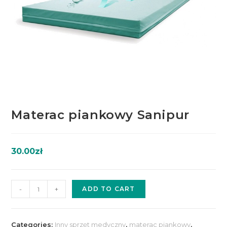
Materac piankowy Sanipur
30.00
zł
-
+
ADD TO CART
Categories:
Inny sprzęt medyczny
,
materac piankowy
,