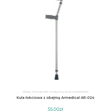
Sklep
,
Inny sprzęt medyczny
,
kule inwalidzkie
Kula łokciowa z obejmą Armedical AR-024
55.00
zł