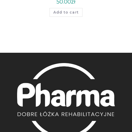
50.00
zł
Add to cart